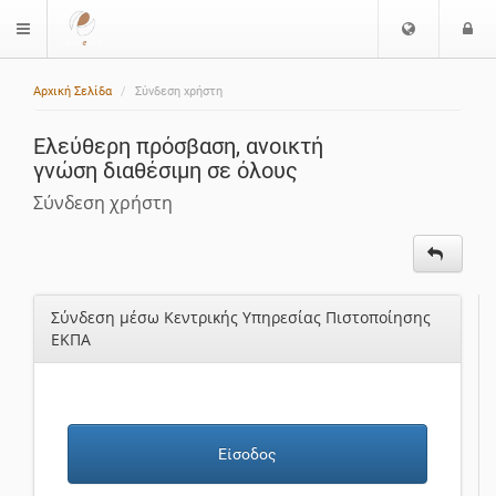
Ε
Ε
$langMenu
π
ί
ι
Αρχική Σελίδα
Σύνδεση χρήστη
λ
ο
ο
δ
Ελεύθερη πρόσβαση, ανοικτή
γ
ο
γνώση διαθέσιμη σε όλους
ή
ς
Γ
Σύνδεση χρήστη
λ
ώ
σ
σ
Σύνδεση μέσω Κεντρικής Υπηρεσίας Πιστοποίησης
α
ΕΚΠΑ
ς
Είσοδος