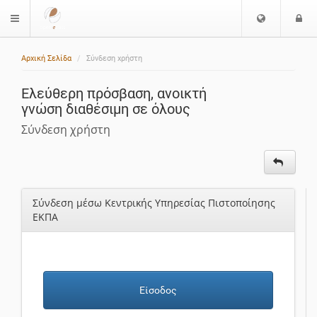
Ε
Ε
$langMenu
π
ί
ι
Αρχική Σελίδα
Σύνδεση χρήστη
λ
ο
ο
δ
Ελεύθερη πρόσβαση, ανοικτή
γ
ο
γνώση διαθέσιμη σε όλους
ή
ς
Γ
Σύνδεση χρήστη
λ
ώ
σ
σ
Σύνδεση μέσω Κεντρικής Υπηρεσίας Πιστοποίησης
α
ΕΚΠΑ
ς
Είσοδος