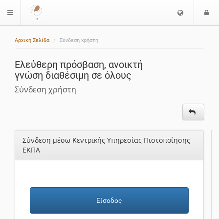
Ε
Ε
$langMenu
π
ί
ι
Αρχική Σελίδα
Σύνδεση χρήστη
λ
ο
ο
δ
Ελεύθερη πρόσβαση, ανοικτή
γ
ο
γνώση διαθέσιμη σε όλους
ή
ς
Γ
Σύνδεση χρήστη
λ
ώ
σ
σ
Σύνδεση μέσω Κεντρικής Υπηρεσίας Πιστοποίησης
α
ΕΚΠΑ
ς
Είσοδος