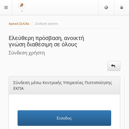
Ε
Ε
$langMenu
π
ί
ι
Αρχική Σελίδα
Σύνδεση χρήστη
λ
ο
ο
δ
Ελεύθερη πρόσβαση, ανοικτή
γ
ο
γνώση διαθέσιμη σε όλους
ή
ς
Γ
Σύνδεση χρήστη
λ
ώ
σ
σ
Σύνδεση μέσω Κεντρικής Υπηρεσίας Πιστοποίησης
α
ΕΚΠΑ
ς
Είσοδος