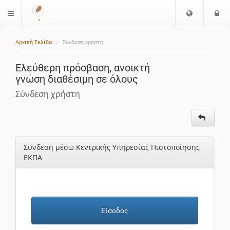
Ε
Ε
$langMenu
π
ί
ι
Αρχική Σελίδα
Σύνδεση χρήστη
λ
ο
ο
δ
Ελεύθερη πρόσβαση, ανοικτή
γ
ο
γνώση διαθέσιμη σε όλους
ή
ς
Γ
Σύνδεση χρήστη
λ
ώ
σ
σ
Σύνδεση μέσω Κεντρικής Υπηρεσίας Πιστοποίησης
α
ΕΚΠΑ
ς
Είσοδος