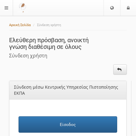
Ε
Ε
$langMenu
π
ί
ι
Αρχική Σελίδα
Σύνδεση χρήστη
λ
ο
ο
δ
Ελεύθερη πρόσβαση, ανοικτή
γ
ο
γνώση διαθέσιμη σε όλους
ή
ς
Γ
Σύνδεση χρήστη
λ
ώ
σ
σ
Σύνδεση μέσω Κεντρικής Υπηρεσίας Πιστοποίησης
α
ΕΚΠΑ
ς
Είσοδος