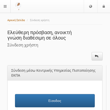
Ε
Ε
$langMenu
π
ί
ι
Αρχική Σελίδα
Σύνδεση χρήστη
λ
ο
ο
δ
Ελεύθερη πρόσβαση, ανοικτή
γ
ο
γνώση διαθέσιμη σε όλους
ή
ς
Γ
Σύνδεση χρήστη
λ
ώ
σ
σ
Σύνδεση μέσω Κεντρικής Υπηρεσίας Πιστοποίησης
α
ΕΚΠΑ
ς
Είσοδος