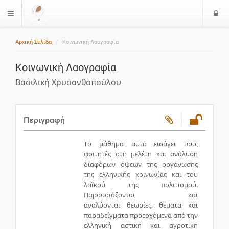
Ε
$langMenu
ί
Αρχική Σελίδα
Κοινωνική Λαογραφία
ο
δ
Κοινωνική Λαογραφία
ο
ς
Βασιλική Χρυσανθοπούλου
Περιγραφή
Το μάθημα αυτό εισάγει τους
φοιτητές στη μελέτη και ανάλυση
διαφόρων όψεων της οργάνωσης
της ελληνικής κοινωνίας και του
λαϊκού της πολιτισμού.
Παρουσιάζονται και
αναλύονται θεωρίες, θέματα και
παραδείγματα προερχόμενα από την
ελληνική αστική και αγροτική