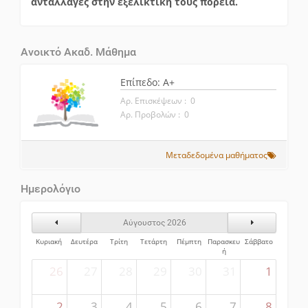
ανταλλαγές στην εξελικτική τους πορεία.
Ανοικτό Ακαδ. Μάθημα
Επίπεδο: A+
Αρ. Επισκέψεων : 0
Αρ. Προβολών : 0
Μεταδεδομένα μαθήματος
Ημερολόγιο
Προηγούμενος Μήνας
Επόμενος Μήν
Αύγουστος 2026
Κυριακή
Δευτέρα
Τρίτη
Τετάρτη
Πέμπτη
Παρασκευ
Σάββατο
ή
26
27
28
29
30
31
1
2
3
4
5
6
7
8