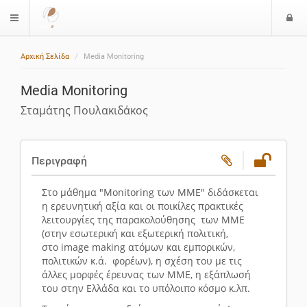
Ε
$langMenu
ί
Αρχική Σελίδα
Media Monitoring
ο
δ
Media Monitoring
ο
ς
Σταμάτης Πουλακιδάκος
Περιγραφή
Στο μάθημα "Monitoring των ΜΜΕ" διδάσκεται
η ερευνητική αξία και οι ποικίλες πρακτικές
λειτουργίες της παρακολούθησης των ΜΜΕ
(στην εσωτερική και εξωτερική πολιτική,
στο image making ατόμων και εμπορικών,
πολιτικών κ.ά. φορέων), η σχέση του με τις
άλλες μορφές έρευνας των ΜΜΕ, η εξάπλωσή
του στην Ελλάδα και το υπόλοιπο κόσμο κ.λπ.