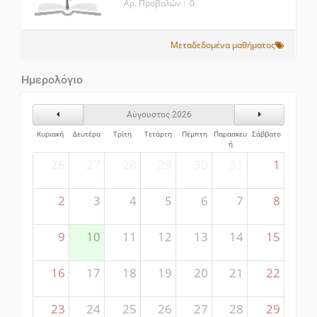
Αρ. Προβολών : 0
Μεταδεδομένα μαθήματος
Ημερολόγιο
Προηγούμενος Μήνας
Επόμενος Μήν
Αύγουστος 2026
Κυριακή
Δευτέρα
Τρίτη
Τετάρτη
Πέμπτη
Παρασκευ
Σάββατο
ή
26
27
28
29
30
31
1
2
3
4
5
6
7
8
9
10
11
12
13
14
15
16
17
18
19
20
21
22
23
24
25
26
27
28
29