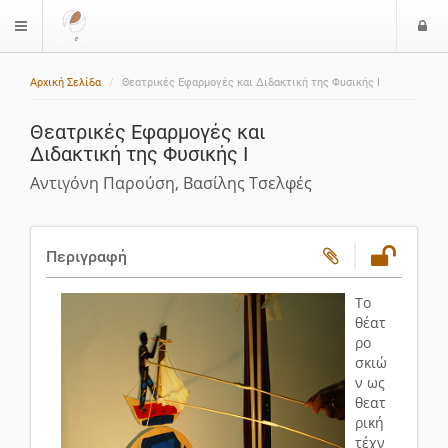
Ε
$langMenu
ί
Αρχική Σελίδα
Θεατρικές Εφαρμογές και Διδακτική της Φυσικής Ι
ο
δ
Θεατρικές Εφαρμογές και
ο
Διδακτική της Φυσικής Ι
ς
Αντιγόνη Παρούση, Βασίλης Τσελφές
Περιγραφή
Το
θέατ
ρο
σκιώ
ν ως
θεατ
ρική
τέχν