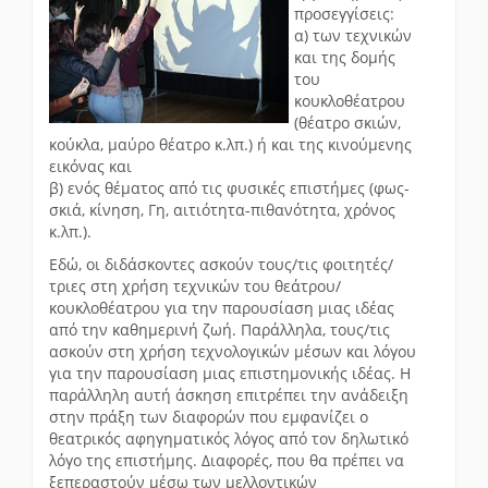
προσεγγίσεις:
α) των τεχνικών
και της δομής
του
κουκλοθέατρου
(θέατρο σκιών,
κούκλα, μαύρο θέατρο κ.λπ.) ή και της κινούμενης
εικόνας και
β) ενός θέματος από τις φυσικές επιστήμες (φως-
σκιά, κίνηση, Γη, αιτιότητα-πιθανότητα, χρόνος
κ.λπ.).
Εδώ, οι διδάσκοντες ασκούν τους/τις φοιτητές/
τριες στη χρήση τεχνικών του θεάτρου/
κουκλοθέατρου για την παρουσίαση μιας ιδέας
από την καθημερινή ζωή. Παράλληλα, τους/τις
ασκούν στη χρήση τεχνολογικών μέσων και λόγου
για την παρουσίαση μιας επιστημονικής ιδέας. Η
παράλληλη αυτή άσκηση επιτρέπει την ανάδειξη
στην πράξη των διαφορών που εμφανίζει ο
θεατρικός αφηγηματικός λόγος από τον δηλωτικό
λόγο της επιστήμης. Διαφορές, που θα πρέπει να
ξεπεραστούν μέσω των μελλοντικών