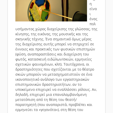
η
είνα
ι
ένας
πολ
υσήμαντος χώρος διαχείρισης της γλώσσας, της
κίνησης, της εικόνας, της μουσικής και της
σκηνικής τέχνης. Ένα σημαντικό όμως μέρος
της διαχείρισης αυτής μπορεί να στηριχτεί σε
έννοιες και πρακτικές των φυσικών επιστημών
(φύση, αναπαραστάσεις και διαχείριση του
φωτός, κατασκευή ειδώλων/σκιών, ερμηνείες
σχετικών φαινομένων, κλπ). Ταυτόχρονα, οι
δραστηριότητες που σχετίζονται με το θέατρο
σκιών μπορούν να μετασχηματιστούν σε ένα
ικανοποιητικό ανάλογο των εργαστηριακών
επιστημονικών δραστηριοτήτων, αν το
υποκείμενο επιχειρεί να εναλλάσσει ρόλους. Αν,
δηλαδή, επιχειρεί μια επαναλαμβανόμενη
μετατόπιση από τη θέση του θεατή/
παρατηρητή (που αναπαριστά, προβλέπει και
ερμηνεύει τα «γεγονότα»), στη θέση του