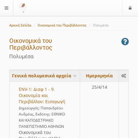
Ε
$langMenu
ί
Αρχική Σελίδα
Οικονομικά του Περιβάλλοντος
Πολυμέσα
ο
δ
Οικονομικά του
ο
Περιβάλλοντος
ς
Πολυμέσα
Γενικά πολυμεσικά αρχεία
Ημερομηνία
25/4/14
ENV-1: Διαφ 1 - 9.
Οικονομία και
Περιβάλλον: Εισαγωγή
Δημιουργός: Παπανδρέου
Ανδρέας, Εκδότης: ΕΘΝΙΚΟ
ΚΑΙ ΚΑΠΟΔΙΣΤΡΙΑΚΟ
ΠΑΝΕΠΙΣΤΗΜΙΟ ΑΘΗΝΩΝ
Οικονομικά του