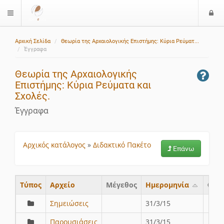
Ε
$langMenu
ί
Αρχική Σελίδα
Θεωρία της Αρχαιολογικής Επιστήμης: Κύρια Ρεύματ...
ο
Έγγραφα
δ
ο
Θεωρία της Αρχαιολογικής
ς
Επιστήμης: Κύρια Ρεύματα και
Σχολές.
Έγγραφα
Αρχικός κατάλογος
»
Διδακτικό Πακέτο
Επάνω
Τύπος
Aρχείο
Μέγεθος
Ημερομηνία
Σημειώσεις
31/3/15
Παρουσιάσεις
31/3/15