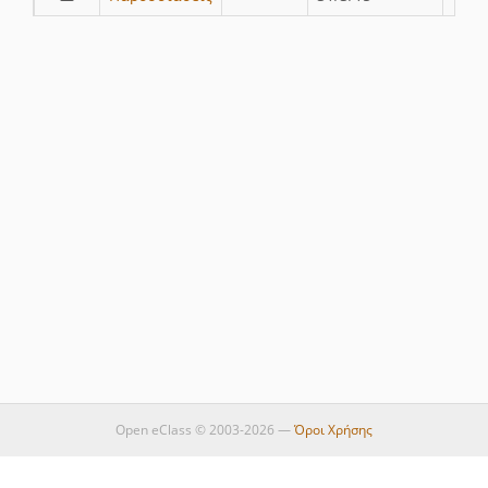
Open eClass © 2003-2026 —
Όροι Χρήσης