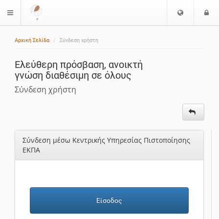
Ε
Ε
$langMenu
π
ί
ι
Αρχική Σελίδα
Σύνδεση χρήστη
λ
ο
ο
δ
Ελεύθερη πρόσβαση, ανοικτή
γ
ο
γνώση διαθέσιμη σε όλους
ή
ς
Γ
Σύνδεση χρήστη
λ
ώ
σ
σ
Σύνδεση μέσω Κεντρικής Υπηρεσίας Πιστοποίησης
α
ΕΚΠΑ
ς
Είσοδος