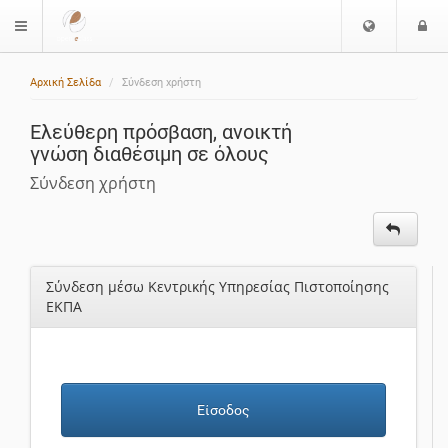
Ε
Ε
$langMenu
π
ί
ι
Αρχική Σελίδα
Σύνδεση χρήστη
λ
ο
ο
δ
Ελεύθερη πρόσβαση, ανοικτή
γ
ο
γνώση διαθέσιμη σε όλους
ή
ς
Γ
Σύνδεση χρήστη
λ
ώ
σ
σ
Σύνδεση μέσω Κεντρικής Υπηρεσίας Πιστοποίησης
α
ΕΚΠΑ
ς
Είσοδος