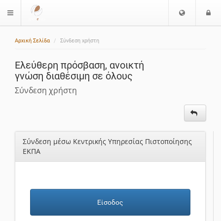
Ε
Ε
$langMenu
π
ί
ι
Αρχική Σελίδα
Σύνδεση χρήστη
λ
ο
ο
δ
Ελεύθερη πρόσβαση, ανοικτή
γ
ο
γνώση διαθέσιμη σε όλους
ή
ς
Γ
Σύνδεση χρήστη
λ
ώ
σ
σ
Σύνδεση μέσω Κεντρικής Υπηρεσίας Πιστοποίησης
α
ΕΚΠΑ
ς
Είσοδος