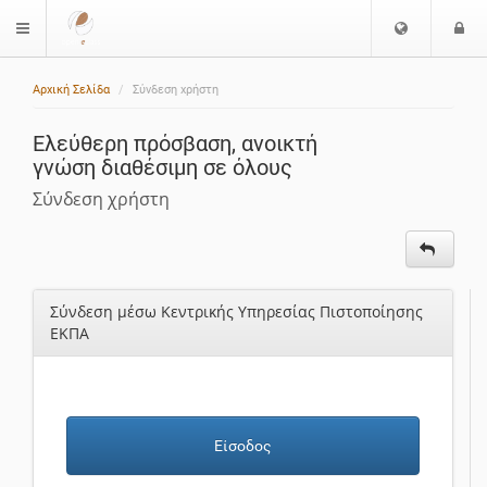
Ε
Ε
$langMenu
π
ί
ι
Αρχική Σελίδα
Σύνδεση χρήστη
λ
ο
ο
δ
Ελεύθερη πρόσβαση, ανοικτή
γ
ο
γνώση διαθέσιμη σε όλους
ή
ς
Γ
Σύνδεση χρήστη
λ
ώ
σ
σ
Σύνδεση μέσω Κεντρικής Υπηρεσίας Πιστοποίησης
α
ΕΚΠΑ
ς
Είσοδος